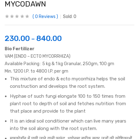
MYCODAWN
0
Reviews
Sold:
0
230.00
840.00
–
Bio Fertilizer
VAM (ENDO – ECTO MYCORRHIZA)
Available Packing : 5 kg & 1 kg Granular, 250gm, 100 gm
Min. 1200 I.P. to 4800 I.P. per gm
This mixture of endo & ecto mycorrhiza helps the soil
construction and develops the root system.
Hyphae of such fungi elongate 100 to 150 times from
plant root to depth of soil and fetches nutrition from
that place and provide to the plant
It is an ideal soil conditioner which can live many years
into the soil along with the root system.
माइकोडॉन में पायी जाने वाली फफूंद, धागेनुमा बारीक सूत्र जडों की कोशिकाओं